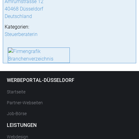
Amrumstrasse 12
40468 Düsseldorf
Deutschland
Kategorien:
Steuerberaterin
WERBEPORTAL-DÜSSELDORF
Startseite
Partner-Webseiten
Job-Börse
LEISTUNGEN
Webdesign