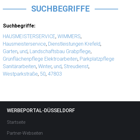
SUCHBEGRIFFE
Suchbegriffe:
HAUSMEISTERSERVICE
,
WIMMERS
,
Hausmeisterservice
,
Dienstleistungen Krefeld
,
Garten
,
und
,
Landschaftsbau Grabpflege
,
Grünflächenpflege Elektroarbeiten
,
Parkplatzpflege
Sanitärarbeiten
,
Winter
,
und
,
Streudienst
,
Westparkstraße
,
50
,
47803
WERBEPORTAL-DÜSSELDORF
Startseite
Partner-Webseiten