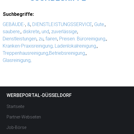
Suchbegriffe:
GEBÄUDE-
,
&
,
DIENSTLEISTUNGSSERVICE
,
Gute,
,
saubere,
,
diskrete
,
und
,
zuverlässige
,
Dienstleistungen
,
zu
,
fairen
,
Preisen. Büroreinigung,
,
Kranken-Praxisreinigung, Ladenlokalreinigung,
,
Treppenhausreinigung,Betriebsreinigung,
,
Glasreinigung,
WERBEPORTAL-DÜSSELDORF
Startseite
Partner-Webseiten
Job-Börse