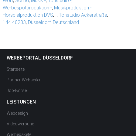
Wort
,
Sound
,
Musik -
,
Tonstudio -
,
Werbespotproduktion -
,
Musikproduktion -
,
Hörspielproduktion DVS
,
-
,
Tonstudio Ackerstraße
,
144 40233
,
Düsseldorf
,
Deutschland
WERBEPORTAL-DÜSSELDORF
Startseite
Partner-Webseiten
Job-Börse
LEISTUNGEN
Webdesign
Videowerbung
Werbepakete