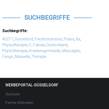
SUCHBEGRIFFE
Suchbegriffe:
40217
,
Düsseldorf
,
Friedrichstrasse
,
Praxis
,
für
,
Physiotherapie
,
F.
,
Fabian
,
Deutschland
,
Physiotherapie
,
Krankengymnastik
,
Massagen
,
Fango
,
Manuelle
,
Therapie
WERBEPORTAL-DÜSSELDORF
Startseite
Partner-Webseiten