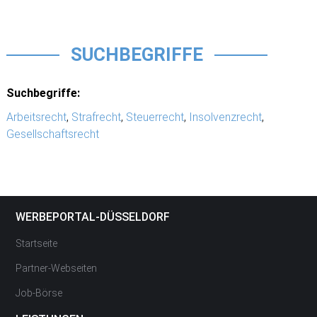
SUCHBEGRIFFE
Suchbegriffe:
Arbeitsrecht
,
Strafrecht
,
Steuerrecht
,
Insolvenzrecht
,
Gesellschaftsrecht
WERBEPORTAL-DÜSSELDORF
Startseite
Partner-Webseiten
Job-Börse