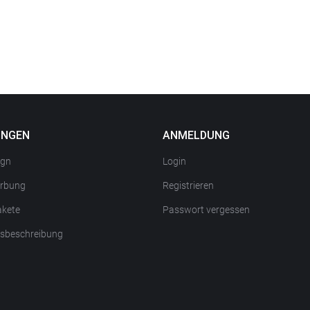
UNGEN
ANMELDUNG
ign
Login
rbung
Registrieren
kete
Passwort vergessen
gsbeschreibung