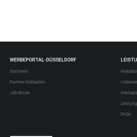
WERBEPORTAL-DÜSSELDORF
LEIST
Startseite
Webdes
Partner-Webseiten
Videowe
Job-Börse
Werbepa
Leistun
FAQs