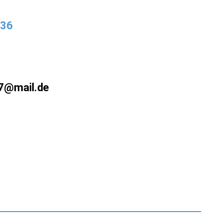
336
47@mail.de