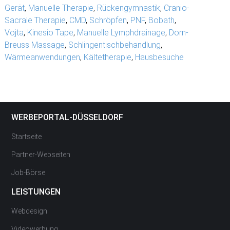
Gerät
,
Manuelle Therapie
,
Rückengymnastik
,
Cranio-
Sacrale Therapie
,
CMD
,
Schröpfen
,
PNF
,
Bobath
,
Vojta
,
Kinesio Tape
,
Manuelle Lymphdrainage
,
Dorn-
Breuss Massage
,
Schlingentischbehandlung
,
Wärmeanwendungen
,
Kältetherapie
,
Hausbesuche
WERBEPORTAL-DÜSSELDORF
Startseite
Partner-Webseiten
Job-Börse
LEISTUNGEN
Webdesign
Videowerbung