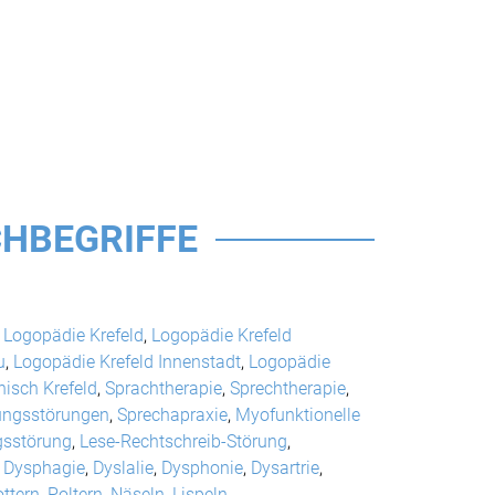
HBEGRIFFE
,
Logopädie Krefeld
,
Logopädie Krefeld
u
,
Logopädie Krefeld Innenstadt
,
Logopädie
isch Krefeld
,
Sprachtherapie
,
Sprechtherapie
,
ungsstörungen
,
Sprechapraxie
,
Myofunktionelle
gsstörung
,
Lese-Rechtschreib-Störung
,
,
Dysphagie
,
Dyslalie
,
Dysphonie
,
Dysartrie
,
ottern
,
Poltern
,
Näseln
,
Lispeln
,