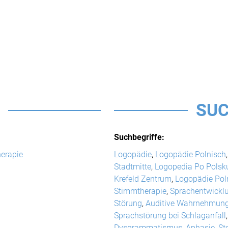
SUC
Suchbegriffe:
erapie
Logopädie
,
Logopädie Polnisch
Stadtmitte
,
Logopedia Po Polsk
Krefeld Zentrum
,
Logopädie Poln
Stimmtherapie
,
Sprachentwickl
Störung
,
Auditive Wahrnehmun
Sprachstörung bei Schlaganfall
Dysgrammatismus
,
Aphasie
,
St