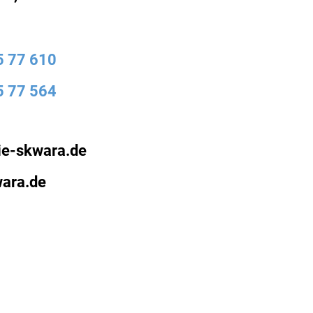
5 77 610
5 77 564
ie-skwara.de
ara.de