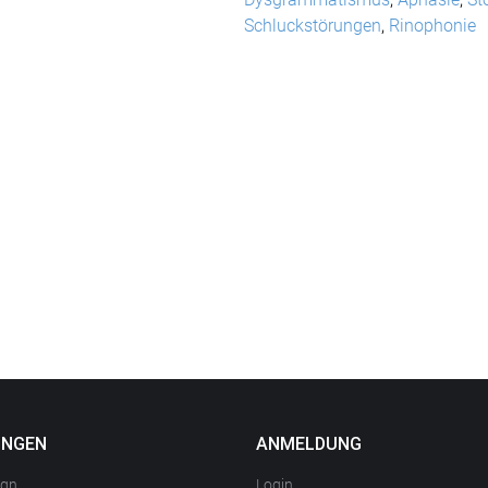
Schluckstörungen
,
Rinophonie
UNGEN
ANMELDUNG
ign
Login