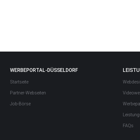
WERBEPORTAL-DÜSSELDORF
LEIST
Startseite
Webdesi
Partner-Webseiten
Videowe
Job-Börse
Werbepa
Leistun
FAQs