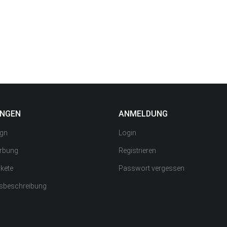
UNGEN
ANMELDUNG
gn
Login
rbung
Registrieren
kete
Passwort vergessen
gsbeschreibung