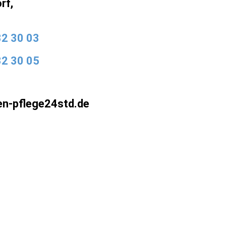
rf,
32 30 03
32 30 05
en-pflege24std.de