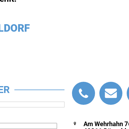
LDORF
ER
Am Wehrhahn 7