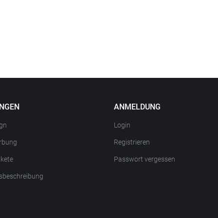
UNGEN
ANMELDUNG
gn
Login
rbung
Registrieren
kete
Passwort vergessen
sbeschreibung