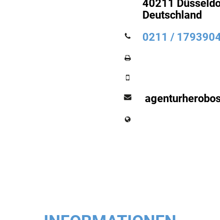
40211 Düsseldo
Deutschland
0211 / 179390
agenturherobo