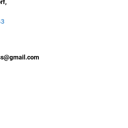
rf,
43
ss@gmail.com