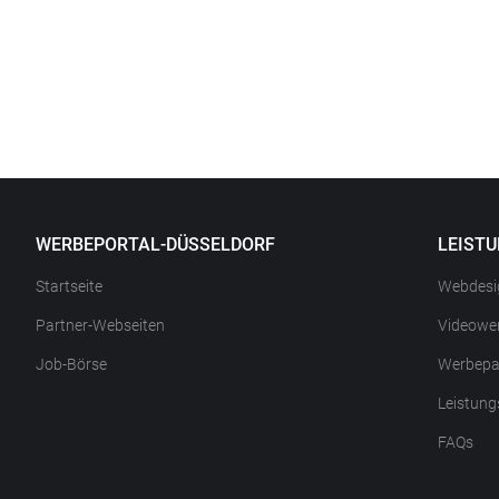
WERBEPORTAL-DÜSSELDORF
LEIST
Startseite
Webdesi
Partner-Webseiten
Videowe
Job-Börse
Werbepa
Leistung
FAQs