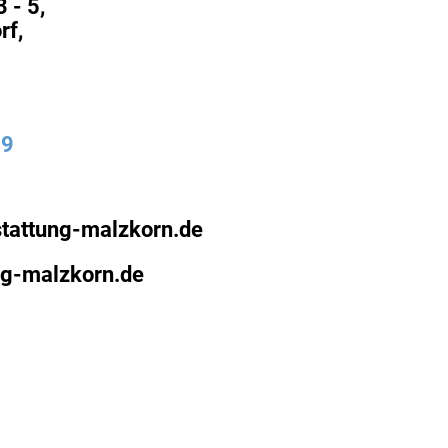
 - 5,
rf,
4
19
tattung-malzkorn.de
ng-malzkorn.de