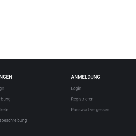
UNGEN
ANMELDUNG
gn
Login
rbung
Registrieren
kete
Passwort vergessen
sbeschreibung