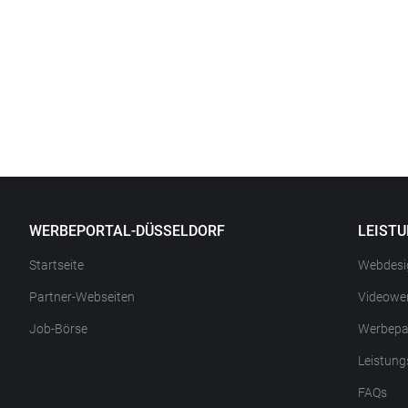
WERBEPORTAL-DÜSSELDORF
LEIST
Startseite
Webdesi
Partner-Webseiten
Videowe
Job-Börse
Werbepa
Leistung
FAQs