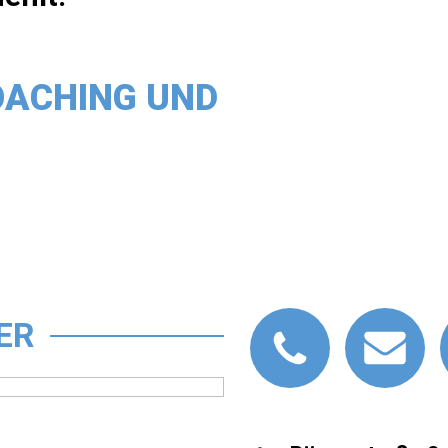
OACHING UND
ER