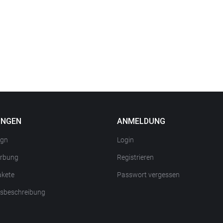
UNGEN
ANMELDUNG
ign
Login
rbung
Registrieren
kete
Passwort vergessen
gsbeschreibung