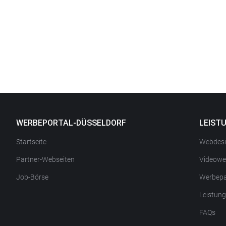
WERBEPORTAL-DÜSSELDORF
LEIST
Startseite
Webdes
Partner-Webseiten
Videowe
Job-Börse
Werbepa
Leistun
FAQs