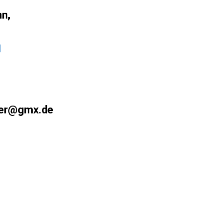
n,
1
er@gmx.de