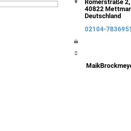
Römerstraße 2,
40822 Mettman
Deutschland
02104-783695
MaikBrockmey