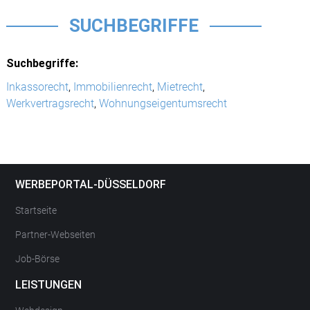
SUCHBEGRIFFE
Suchbegriffe:
Inkassorecht
,
Immobilienrecht
,
Mietrecht
,
Werkvertragsrecht
,
Wohnungseigentumsrecht
WERBEPORTAL-DÜSSELDORF
Startseite
Partner-Webseiten
Job-Börse
LEISTUNGEN