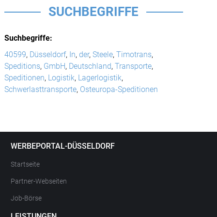
SUCHBEGRIFFE
Suchbegriffe:
40599
,
Düsseldorf
,
In
,
der
,
Steele
,
Timotrans
,
Speditions
,
GmbH
,
Deutschland
,
Transporte
,
Speditionen
,
Logistik
,
Lagerlogistik
,
Schwerlasttransporte
,
Osteuropa-Speditionen
WERBEPORTAL-DÜSSELDORF
Startseite
Partner-Webseiten
Job-Börse
LEISTUNGEN