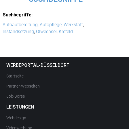
Suchbegriffe:
Autoaufbereitung
,
Autopflege
,
Werkstatt
,
Instandsetzung
,
Ölwechsel
,
Krefeld
WERBEPORTAL-DÜSSELDORF
Startseite
Partner-Webseiten
Job-Börse
LEISTUNGEN
Webdesign
Videowerbung