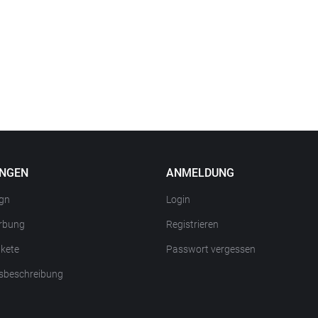
UNGEN
ANMELDUNG
gn
Login
rbung
Registrieren
kete
Passwort vergessen
sbeschreibung