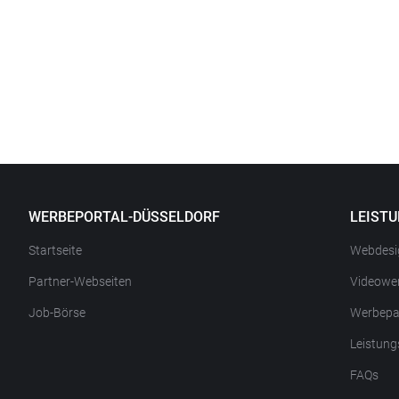
WERBEPORTAL-DÜSSELDORF
LEIST
Startseite
Webdesi
Partner-Webseiten
Videowe
Job-Börse
Werbepa
Leistung
FAQs