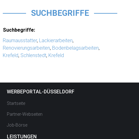
SUCHBEGRIFFE
Suchbegriffe:
Raumausstatter
,
Lackierarbeiten
,
Renovierungsarbeiten
,
Bodenbelagsarbeiten
,
Krefeld
,
Schlenstedt
,
Krefeld
WERBEPORTAL-DÜSSELDORF
Startseite
Partner-Webseiten
Job-Börse
LEISTUNGEN