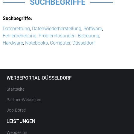
SUCHBEGRIFFE
Suchbegriffe:
Datenrettung
,
Datenwiederherstellung
,
Software
,
Fehlerbehebung
,
Problemlösungen
,
Betreuung
,
Hardware
,
Notebooks
,
Computer
,
Düsseldorf
WERBEPORTAL-DÜSSELDORF
Startseite
Partner-Webseiten
Job-Börse
LEISTUNGEN
Webdesign