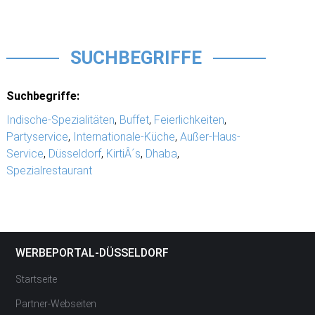
SUCHBEGRIFFE
Suchbegriffe:
Indische-Spezialitäten
,
Buffet
,
Feierlichkeiten
,
Partyservice
,
Internationale-Küche
,
Außer-Haus-
Service
,
Düsseldorf
,
KirtiÂ´s
,
Dhaba
,
Spezialrestaurant
WERBEPORTAL-DÜSSELDORF
Startseite
Partner-Webseiten